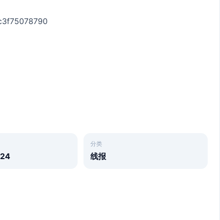
bc3f75078790
分类
-24
线报