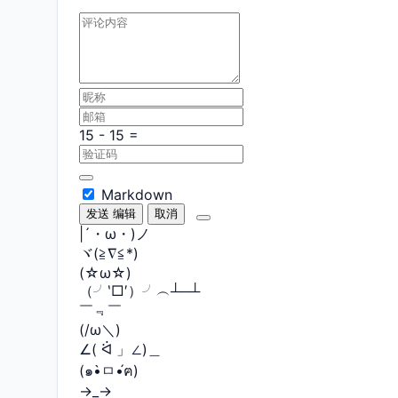
Markdown
发送
编辑
取消
|´・ω・)ノ
ヾ(≧∇≦*)ゝ
(☆ω☆)
（╯‵□′）╯︵┴─┴
￣﹃￣
(/ω＼)
∠( ᐛ 」∠)＿
(๑•̀ㅁ•́ฅ)
→_→