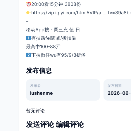
20:00看15分钟 3808份
https://vip.iqiyi.com/html5VIP/a … fv=89a8
–
移动App搜：周三充 值 日
有抽话fei满减/折扣倦
最高中100-88亓
下拉做任wu有95/9/8折倦 ​
发布信息
发布者
发布日期
lushenme
2026-06
暂无评论
发送评论
编辑评论