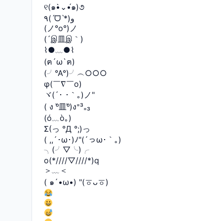
୧(๑•̀⌄•́๑)૭
٩(ˊᗜˋ*)و
(ノ°ο°)ノ
(´இ皿இ｀)
⌇●﹏●⌇
(ฅ´ω`ฅ)
(╯°A°)╯︵○○○
φ(￣∇￣o)
ヾ(´･ ･｀｡)ノ"
( ง ᵒ̌皿ᵒ̌)ง⁼³₌₃
(ó﹏ò｡)
Σ(っ °Д °;)っ
( ,,´･ω･)ﾉ"(´っω･｀｡)
╮(╯▽╰)╭
o(*////▽////*)q
＞﹏＜
( ๑´•ω•) "(ㆆᴗㆆ)