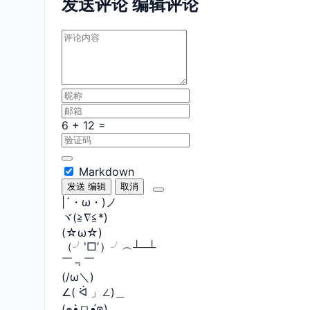
发送评论
编辑评论
Markdown
发送
编辑
取消
|´・ω・)ノ
ヾ(≧∇≦*)ゝ
(☆ω☆)
（╯‵□′）╯︵┴─┴
￣﹃￣
(/ω＼)
∠( ᐛ 」∠)＿
(๑•̀ㅁ•́ฅ)