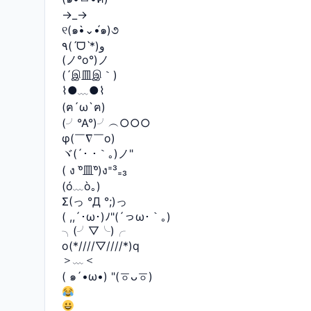
→_→
୧(๑•̀⌄•́๑)૭
٩(ˊᗜˋ*)و
(ノ°ο°)ノ
(´இ皿இ｀)
⌇●﹏●⌇
(ฅ´ω`ฅ)
(╯°A°)╯︵○○○
φ(￣∇￣o)
ヾ(´･ ･｀｡)ノ"
( ง ᵒ̌皿ᵒ̌)ง⁼³₌₃
(ó﹏ò｡)
Σ(っ °Д °;)っ
( ,,´･ω･)ﾉ"(´っω･｀｡)
╮(╯▽╰)╭
o(*////▽////*)q
＞﹏＜
( ๑´•ω•) "(ㆆᴗㆆ)