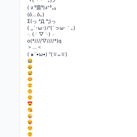
( ง ᵒ̌皿ᵒ̌)ง⁼³₌₃
(ó﹏ò｡)
Σ(っ °Д °;)っ
( ,,´･ω･)ﾉ"(´っω･｀｡)
╮(╯▽╰)╭
o(*////▽////*)q
＞﹏＜
( ๑´•ω•) "(ㆆᴗㆆ)