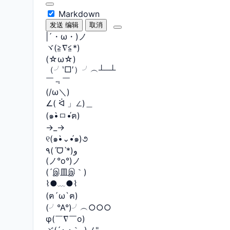
Markdown
发送
编辑
取消
|´・ω・)ノ
ヾ(≧∇≦*)ゝ
(☆ω☆)
（╯‵□′）╯︵┴─┴
￣﹃￣
(/ω＼)
∠( ᐛ 」∠)＿
(๑•̀ㅁ•́ฅ)
→_→
୧(๑•̀⌄•́๑)૭
٩(ˊᗜˋ*)و
(ノ°ο°)ノ
(´இ皿இ｀)
⌇●﹏●⌇
(ฅ´ω`ฅ)
(╯°A°)╯︵○○○
φ(￣∇￣o)
ヾ(´･ ･｀｡)ノ"