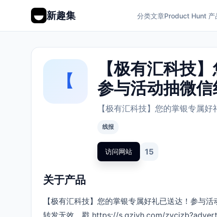
新趣集
分类
文章
Product Hunt 
【极有汇科技】
【
参与活动抽微信
【极有汇科技】您的掌银专属好
线报
15
访问网站
关于产品
【极有汇科技】您的掌银专属好礼已送达！参与活
转发无效。戳
https://s.gzjyh.com/zycjzb?adve