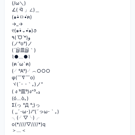
(/ω＼)
∠( ᐛ 」∠)＿
(๑•̀ㅁ•́ฅ)
→_→
୧(๑•̀⌄•́๑)૭
٩(ˊᗜˋ*)و
(ノ°ο°)ノ
(´இ皿இ｀)
⌇●﹏●⌇
(ฅ´ω`ฅ)
(╯°A°)╯︵○○○
φ(￣∇￣o)
ヾ(´･ ･｀｡)ノ"
( ง ᵒ̌皿ᵒ̌)ง⁼³₌₃
(ó﹏ò｡)
Σ(っ °Д °;)っ
( ,,´･ω･)ﾉ"(´っω･｀｡)
╮(╯▽╰)╭
o(*////▽////*)q
＞﹏＜