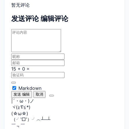
暂无评论
发送评论
编辑评论
Markdown
发送
编辑
取消
|´・ω・)ノ
ヾ(≧∇≦*)ゝ
(☆ω☆)
（╯‵□′）╯︵┴─┴
￣﹃￣