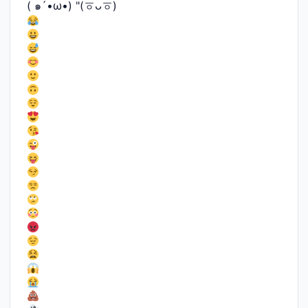
( ๑´•ω•) "(ㆆᴗㆆ)