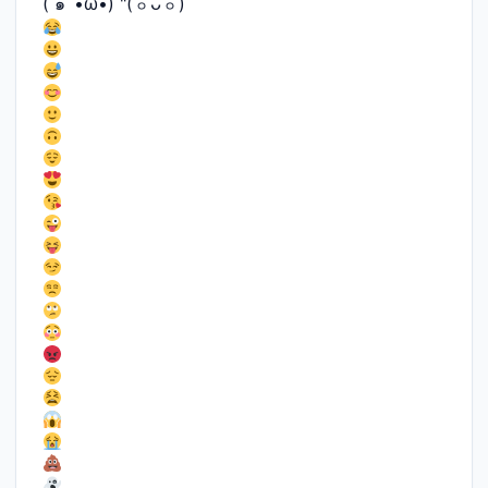
( ๑´•ω•) "(ㆆᴗㆆ)