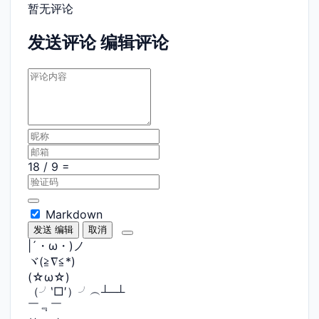
暂无评论
发送评论
编辑评论
Markdown
发送
编辑
取消
|´・ω・)ノ
ヾ(≧∇≦*)ゝ
(☆ω☆)
（╯‵□′）╯︵┴─┴
￣﹃￣