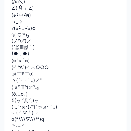
(/ω＼)
∠( ᐛ 」∠)＿
(๑•̀ㅁ•́ฅ)
→_→
୧(๑•̀⌄•́๑)૭
٩(ˊᗜˋ*)و
(ノ°ο°)ノ
(´இ皿இ｀)
⌇●﹏●⌇
(ฅ´ω`ฅ)
(╯°A°)╯︵○○○
φ(￣∇￣o)
ヾ(´･ ･｀｡)ノ"
( ง ᵒ̌皿ᵒ̌)ง⁼³₌₃
(ó﹏ò｡)
Σ(っ °Д °;)っ
( ,,´･ω･)ﾉ"(´っω･｀｡)
╮(╯▽╰)╭
o(*////▽////*)q
＞﹏＜