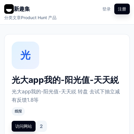
新趣集
登录
注册
分类
文章
Product Hunt 产品
光
光大app我的-阳光值-天天綐
光大app我的-阳光值-天天綐 转盘 去试下抽立减
有反馈1.8等 ​
线报
2
访问网站