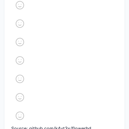
Source: github.com/k4yt3x/flowerhd