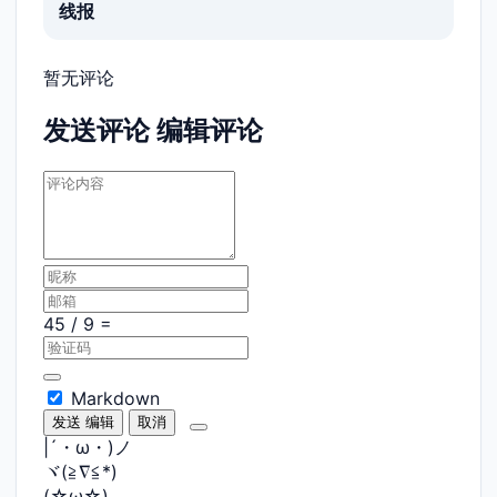
线报
暂无评论
发送评论
编辑评论
Markdown
发送
编辑
取消
|´・ω・)ノ
ヾ(≧∇≦*)ゝ
(☆ω☆)