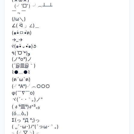
（╯‵□′）╯︵┴─┴
￣﹃￣
(/ω＼)
∠( ᐛ 」∠)＿
(๑•̀ㅁ•́ฅ)
→_→
୧(๑•̀⌄•́๑)૭
٩(ˊᗜˋ*)و
(ノ°ο°)ノ
(´இ皿இ｀)
⌇●﹏●⌇
(ฅ´ω`ฅ)
(╯°A°)╯︵○○○
φ(￣∇￣o)
ヾ(´･ ･｀｡)ノ"
( ง ᵒ̌皿ᵒ̌)ง⁼³₌₃
(ó﹏ò｡)
Σ(っ °Д °;)っ
( ,,´･ω･)ﾉ"(´っω･｀｡)
╮(╯▽╰)╭