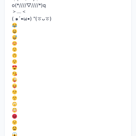
o(*////▽////*)q
＞﹏＜
( ๑´•ω•) "(ㆆᴗㆆ)