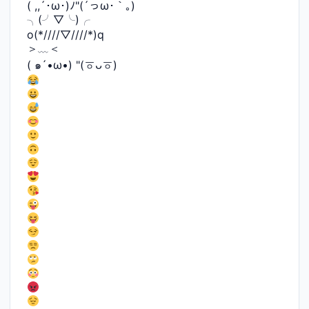
( ,,´･ω･)ﾉ"(´っω･｀｡)
╮(╯▽╰)╭
o(*////▽////*)q
＞﹏＜
( ๑´•ω•) "(ㆆᴗㆆ)