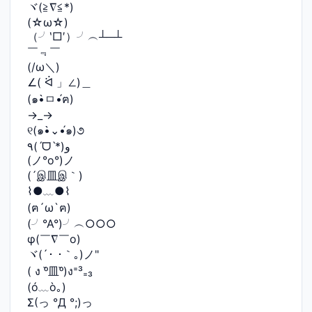
ヾ(≧∇≦*)ゝ
(☆ω☆)
（╯‵□′）╯︵┴─┴
￣﹃￣
(/ω＼)
∠( ᐛ 」∠)＿
(๑•̀ㅁ•́ฅ)
→_→
୧(๑•̀⌄•́๑)૭
٩(ˊᗜˋ*)و
(ノ°ο°)ノ
(´இ皿இ｀)
⌇●﹏●⌇
(ฅ´ω`ฅ)
(╯°A°)╯︵○○○
φ(￣∇￣o)
ヾ(´･ ･｀｡)ノ"
( ง ᵒ̌皿ᵒ̌)ง⁼³₌₃
(ó﹏ò｡)
Σ(っ °Д °;)っ