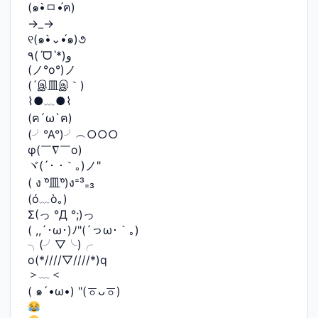
(๑•̀ㅁ•́ฅ)
→_→
୧(๑•̀⌄•́๑)૭
٩(ˊᗜˋ*)و
(ノ°ο°)ノ
(´இ皿இ｀)
⌇●﹏●⌇
(ฅ´ω`ฅ)
(╯°A°)╯︵○○○
φ(￣∇￣o)
ヾ(´･ ･｀｡)ノ"
( ง ᵒ̌皿ᵒ̌)ง⁼³₌₃
(ó﹏ò｡)
Σ(っ °Д °;)っ
( ,,´･ω･)ﾉ"(´っω･｀｡)
╮(╯▽╰)╭
o(*////▽////*)q
＞﹏＜
( ๑´•ω•) "(ㆆᴗㆆ)