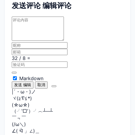
发送评论
编辑评论
Markdown
发送
编辑
取消
|´・ω・)ノ
ヾ(≧∇≦*)ゝ
(☆ω☆)
（╯‵□′）╯︵┴─┴
￣﹃￣
(/ω＼)
∠( ᐛ 」∠)＿