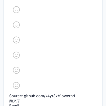
Source: github.com/k4yt3x/flowerhd
颜文字
Emoji