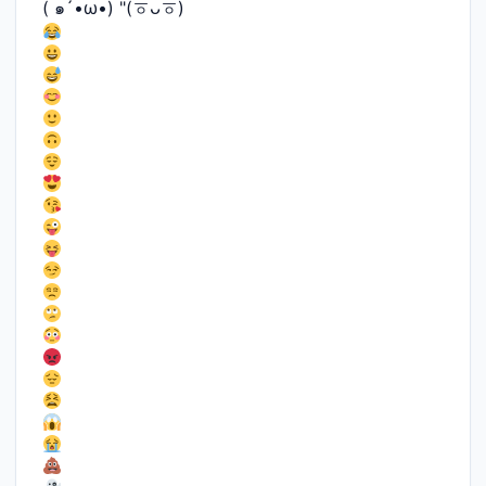
( ๑´•ω•) "(ㆆᴗㆆ)