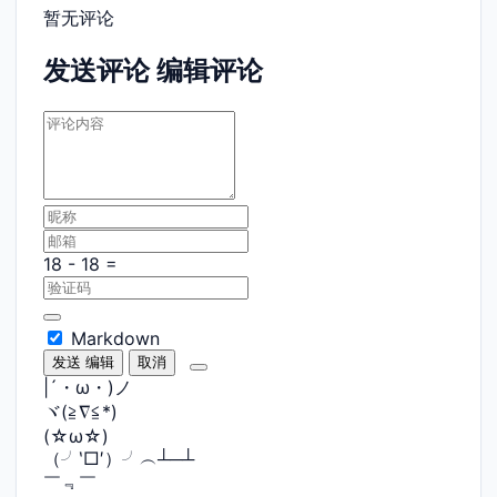
暂无评论
发送评论
编辑评论
Markdown
发送
编辑
取消
|´・ω・)ノ
ヾ(≧∇≦*)ゝ
(☆ω☆)
（╯‵□′）╯︵┴─┴
￣﹃￣