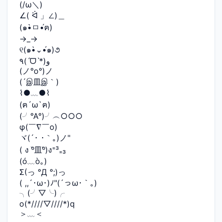
(/ω＼)
∠( ᐛ 」∠)＿
(๑•̀ㅁ•́ฅ)
→_→
୧(๑•̀⌄•́๑)૭
٩(ˊᗜˋ*)و
(ノ°ο°)ノ
(´இ皿இ｀)
⌇●﹏●⌇
(ฅ´ω`ฅ)
(╯°A°)╯︵○○○
φ(￣∇￣o)
ヾ(´･ ･｀｡)ノ"
( ง ᵒ̌皿ᵒ̌)ง⁼³₌₃
(ó﹏ò｡)
Σ(っ °Д °;)っ
( ,,´･ω･)ﾉ"(´っω･｀｡)
╮(╯▽╰)╭
o(*////▽////*)q
＞﹏＜