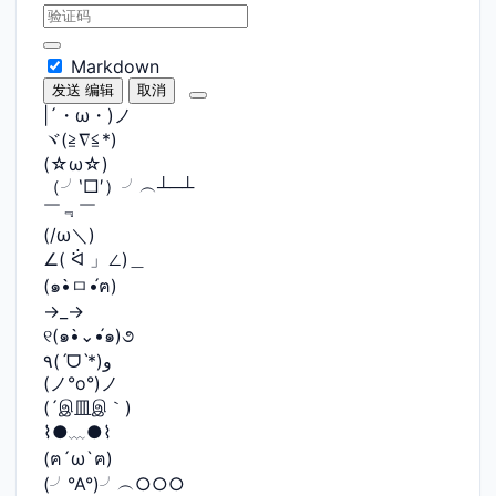
Markdown
发送
编辑
取消
|´・ω・)ノ
ヾ(≧∇≦*)ゝ
(☆ω☆)
（╯‵□′）╯︵┴─┴
￣﹃￣
(/ω＼)
∠( ᐛ 」∠)＿
(๑•̀ㅁ•́ฅ)
→_→
୧(๑•̀⌄•́๑)૭
٩(ˊᗜˋ*)و
(ノ°ο°)ノ
(´இ皿இ｀)
⌇●﹏●⌇
(ฅ´ω`ฅ)
(╯°A°)╯︵○○○