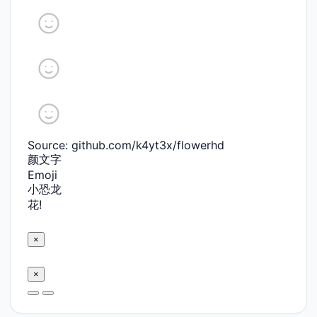
Source: github.com/k4yt3x/flowerhd
颜文字
Emoji
小恐龙
花!
×
×