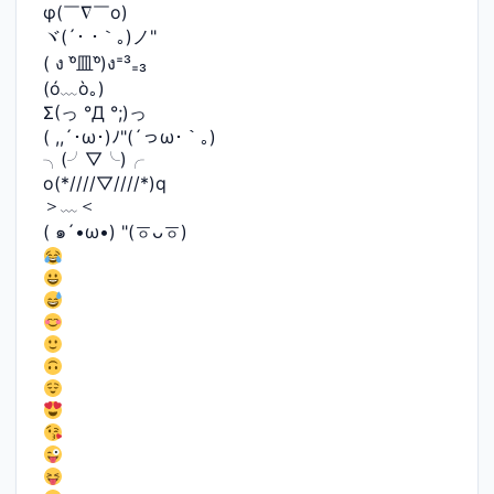
φ(￣∇￣o)
ヾ(´･ ･｀｡)ノ"
( ง ᵒ̌皿ᵒ̌)ง⁼³₌₃
(ó﹏ò｡)
Σ(っ °Д °;)っ
( ,,´･ω･)ﾉ"(´っω･｀｡)
╮(╯▽╰)╭
o(*////▽////*)q
＞﹏＜
( ๑´•ω•) "(ㆆᴗㆆ)