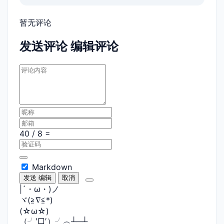
暂无评论
发送评论
编辑评论
Markdown
发送
编辑
取消
|´・ω・)ノ
ヾ(≧∇≦*)ゝ
(☆ω☆)
（╯‵□′）╯︵┴─┴