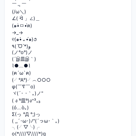
￣﹃￣
(/ω＼)
∠( ᐛ 」∠)＿
(๑•̀ㅁ•́ฅ)
→_→
୧(๑•̀⌄•́๑)૭
٩(ˊᗜˋ*)و
(ノ°ο°)ノ
(´இ皿இ｀)
⌇●﹏●⌇
(ฅ´ω`ฅ)
(╯°A°)╯︵○○○
φ(￣∇￣o)
ヾ(´･ ･｀｡)ノ"
( ง ᵒ̌皿ᵒ̌)ง⁼³₌₃
(ó﹏ò｡)
Σ(っ °Д °;)っ
( ,,´･ω･)ﾉ"(´っω･｀｡)
╮(╯▽╰)╭
o(*////▽////*)q