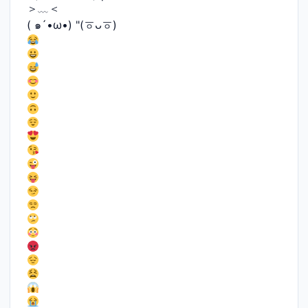
＞﹏＜
( ๑´•ω•) "(ㆆᴗㆆ)