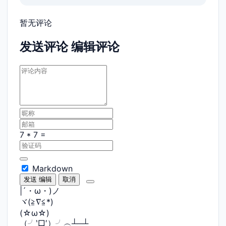
暂无评论
发送评论
编辑评论
Markdown
发送
编辑
取消
|´・ω・)ノ
ヾ(≧∇≦*)ゝ
(☆ω☆)
（╯‵□′）╯︵┴─┴