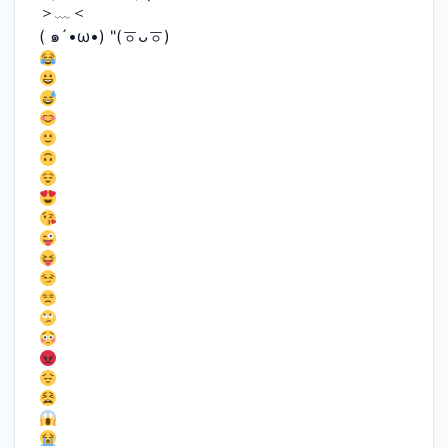
＞﹏＜
( ๑´•ω•) "(ㆆᴗㆆ)