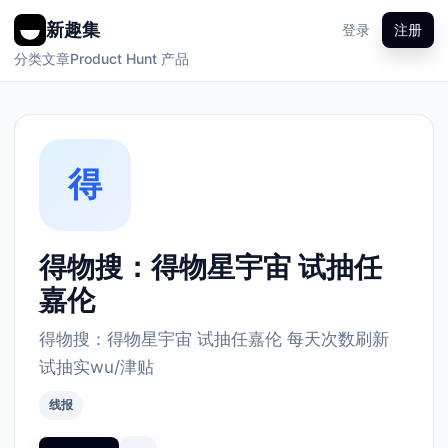
新趣集
登录
注册
分类
文章
Product Hunt 产品
得
得物搜：得物星宇宙 试抽任
嘉伦
得物搜：得物星宇宙 试抽任嘉伦 每天次数刷新
试抽实wu/津贴 ​
线报