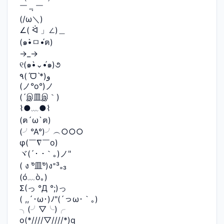
￣﹃￣
(/ω＼)
∠( ᐛ 」∠)＿
(๑•̀ㅁ•́ฅ)
→_→
୧(๑•̀⌄•́๑)૭
٩(ˊᗜˋ*)و
(ノ°ο°)ノ
(´இ皿இ｀)
⌇●﹏●⌇
(ฅ´ω`ฅ)
(╯°A°)╯︵○○○
φ(￣∇￣o)
ヾ(´･ ･｀｡)ノ"
( ง ᵒ̌皿ᵒ̌)ง⁼³₌₃
(ó﹏ò｡)
Σ(っ °Д °;)っ
( ,,´･ω･)ﾉ"(´っω･｀｡)
╮(╯▽╰)╭
o(*////▽////*)q