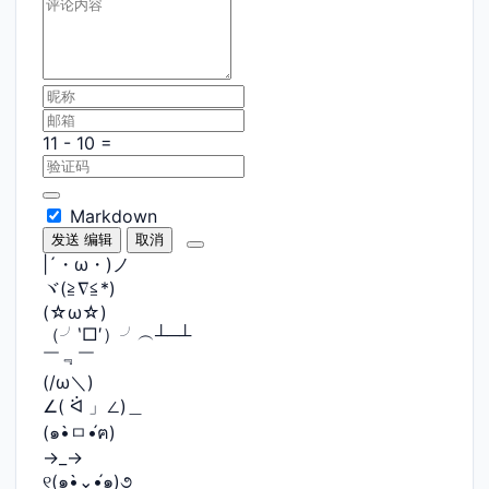
Markdown
发送
编辑
取消
|´・ω・)ノ
ヾ(≧∇≦*)ゝ
(☆ω☆)
（╯‵□′）╯︵┴─┴
￣﹃￣
(/ω＼)
∠( ᐛ 」∠)＿
(๑•̀ㅁ•́ฅ)
→_→
୧(๑•̀⌄•́๑)૭