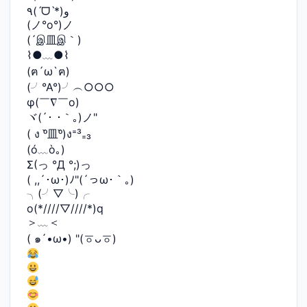
٩(ˊᗜˋ*)و
(ノ°ο°)ノ
(´இ皿இ｀)
⌇●﹏●⌇
(ฅ´ω`ฅ)
(╯°A°)╯︵○○○
φ(￣∇￣o)
ヾ(´･ ･｀｡)ノ"
( ง ᵒ̌皿ᵒ̌)ง⁼³₌₃
(ó﹏ò｡)
Σ(っ °Д °;)っ
( ,,´･ω･)ﾉ"(´っω･｀｡)
╮(╯▽╰)╭
o(*////▽////*)q
＞﹏＜
( ๑´•ω•) "(ㆆᴗㆆ)