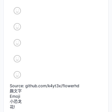
Source: github.com/k4yt3x/flowerhd
颜文字
Emoji
小恐龙
花!