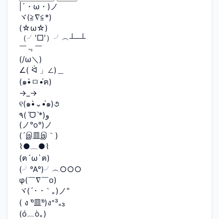
|´・ω・)ノ
ヾ(≧∇≦*)ゝ
(☆ω☆)
（╯‵□′）╯︵┴─┴
￣﹃￣
(/ω＼)
∠( ᐛ 」∠)＿
(๑•̀ㅁ•́ฅ)
→_→
୧(๑•̀⌄•́๑)૭
٩(ˊᗜˋ*)و
(ノ°ο°)ノ
(´இ皿இ｀)
⌇●﹏●⌇
(ฅ´ω`ฅ)
(╯°A°)╯︵○○○
φ(￣∇￣o)
ヾ(´･ ･｀｡)ノ"
( ง ᵒ̌皿ᵒ̌)ง⁼³₌₃
(ó﹏ò｡)