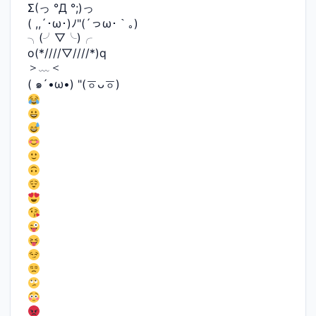
Σ(っ °Д °;)っ
( ,,´･ω･)ﾉ"(´っω･｀｡)
╮(╯▽╰)╭
o(*////▽////*)q
＞﹏＜
( ๑´•ω•) "(ㆆᴗㆆ)