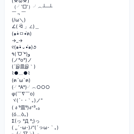
(☆ω☆)
（╯‵□′）╯︵┴─┴
￣﹃￣
(/ω＼)
∠( ᐛ 」∠)＿
(๑•̀ㅁ•́ฅ)
→_→
୧(๑•̀⌄•́๑)૭
٩(ˊᗜˋ*)و
(ノ°ο°)ノ
(´இ皿இ｀)
⌇●﹏●⌇
(ฅ´ω`ฅ)
(╯°A°)╯︵○○○
φ(￣∇￣o)
ヾ(´･ ･｀｡)ノ"
( ง ᵒ̌皿ᵒ̌)ง⁼³₌₃
(ó﹏ò｡)
Σ(っ °Д °;)っ
( ,,´･ω･)ﾉ"(´っω･｀｡)
╮(╯▽╰)╭