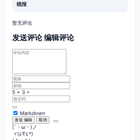
线报
暂无评论
发送评论
编辑评论
Markdown
发送
编辑
取消
|´・ω・)ノ
ヾ(≧∇≦*)ゝ