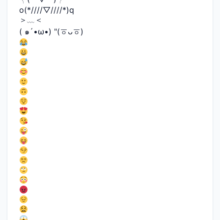
o(*////▽////*)q
＞﹏＜
( ๑´•ω•) "(ㆆᴗㆆ)