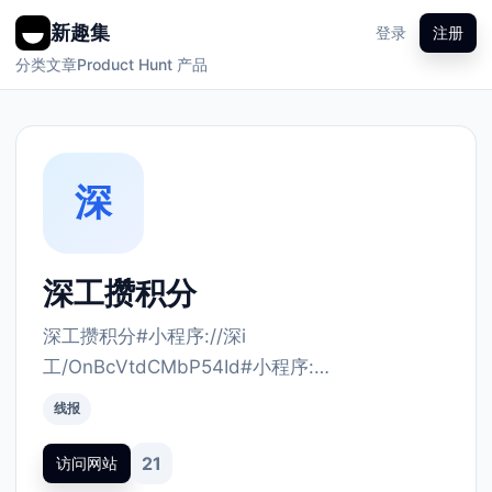
新趣集
登录
注册
分类
文章
Product Hunt 产品
深
深工攒积分
深工攒积分#小程序://深i
工/OnBcVtdCMbP54Id#小程序:…
线报
21
访问网站