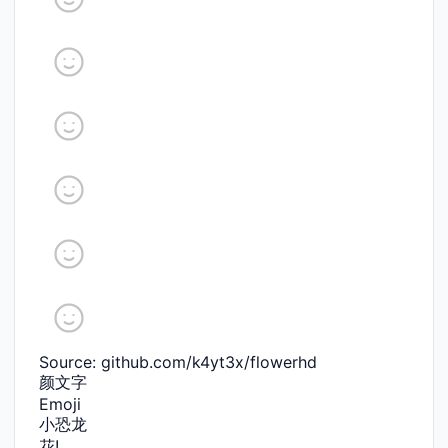
Source: github.com/k4yt3x/flowerhd
颜文字
Emoji
小恐龙
花!