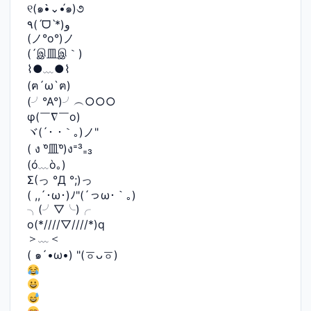
୧(๑•̀⌄•́๑)૭
٩(ˊᗜˋ*)و
(ノ°ο°)ノ
(´இ皿இ｀)
⌇●﹏●⌇
(ฅ´ω`ฅ)
(╯°A°)╯︵○○○
φ(￣∇￣o)
ヾ(´･ ･｀｡)ノ"
( ง ᵒ̌皿ᵒ̌)ง⁼³₌₃
(ó﹏ò｡)
Σ(っ °Д °;)っ
( ,,´･ω･)ﾉ"(´っω･｀｡)
╮(╯▽╰)╭
o(*////▽////*)q
＞﹏＜
( ๑´•ω•) "(ㆆᴗㆆ)