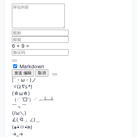
Markdown
发送
编辑
取消
|´・ω・)ノ
ヾ(≧∇≦*)ゝ
(☆ω☆)
（╯‵□′）╯︵┴─┴
￣﹃￣
(/ω＼)
∠( ᐛ 」∠)＿
(๑•̀ㅁ•́ฅ)
→_→