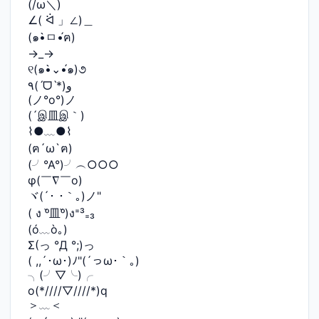
(/ω＼)
∠( ᐛ 」∠)＿
(๑•̀ㅁ•́ฅ)
→_→
୧(๑•̀⌄•́๑)૭
٩(ˊᗜˋ*)و
(ノ°ο°)ノ
(´இ皿இ｀)
⌇●﹏●⌇
(ฅ´ω`ฅ)
(╯°A°)╯︵○○○
φ(￣∇￣o)
ヾ(´･ ･｀｡)ノ"
( ง ᵒ̌皿ᵒ̌)ง⁼³₌₃
(ó﹏ò｡)
Σ(っ °Д °;)っ
( ,,´･ω･)ﾉ"(´っω･｀｡)
╮(╯▽╰)╭
o(*////▽////*)q
＞﹏＜