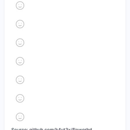
Source: github.com/k4yt3x/flowerhd