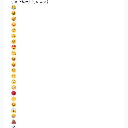
( ๑´•ω•) "(ㆆᴗㆆ)