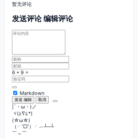
暂无评论
发送评论
编辑评论
Markdown
发送
编辑
取消
|´・ω・)ノ
ヾ(≧∇≦*)ゝ
(☆ω☆)
（╯‵□′）╯︵┴─┴
￣﹃￣