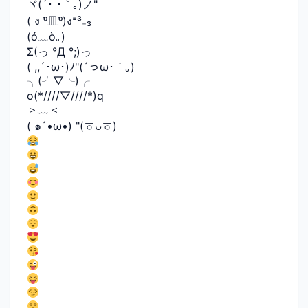
ヾ(´･ ･｀｡)ノ"
( ง ᵒ̌皿ᵒ̌)ง⁼³₌₃
(ó﹏ò｡)
Σ(っ °Д °;)っ
( ,,´･ω･)ﾉ"(´っω･｀｡)
╮(╯▽╰)╭
o(*////▽////*)q
＞﹏＜
( ๑´•ω•) "(ㆆᴗㆆ)