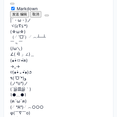
Markdown
发送
编辑
取消
|´・ω・)ノ
ヾ(≧∇≦*)ゝ
(☆ω☆)
（╯‵□′）╯︵┴─┴
￣﹃￣
(/ω＼)
∠( ᐛ 」∠)＿
(๑•̀ㅁ•́ฅ)
→_→
୧(๑•̀⌄•́๑)૭
٩(ˊᗜˋ*)و
(ノ°ο°)ノ
(´இ皿இ｀)
⌇●﹏●⌇
(ฅ´ω`ฅ)
(╯°A°)╯︵○○○
φ(￣∇￣o)