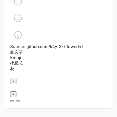
Source: github.com/k4yt3x/flowerhd
颜文字
Emoji
小恐龙
花!
×
×