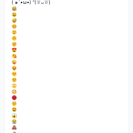
( ๑´•ω•) "(ㆆᴗㆆ)