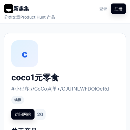
新趣集
登录
注册
分类
文章
Product Hunt 产品
c
coco1元零食
#小程序://CoCo点单+/CJUfNLWFDOIQeRd
线报
20
访问网站