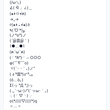
(/ω＼)
∠( ᐛ 」∠)＿
(๑•̀ㅁ•́ฅ)
→_→
୧(๑•̀⌄•́๑)૭
٩(ˊᗜˋ*)و
(ノ°ο°)ノ
(´இ皿இ｀)
⌇●﹏●⌇
(ฅ´ω`ฅ)
(╯°A°)╯︵○○○
φ(￣∇￣o)
ヾ(´･ ･｀｡)ノ"
( ง ᵒ̌皿ᵒ̌)ง⁼³₌₃
(ó﹏ò｡)
Σ(っ °Д °;)っ
( ,,´･ω･)ﾉ"(´っω･｀｡)
╮(╯▽╰)╭
o(*////▽////*)q
＞﹏＜