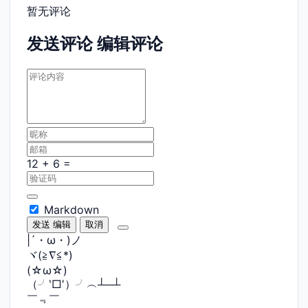
暂无评论
发送评论
编辑评论
Markdown
发送
编辑
取消
|´・ω・)ノ
ヾ(≧∇≦*)ゝ
(☆ω☆)
（╯‵□′）╯︵┴─┴
￣﹃￣